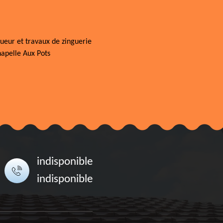
ueur et travaux de zinguerie
apelle Aux Pots
indisponible
indisponible