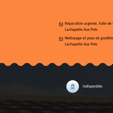
Réparation urgente, fuite de 
Lachapelle Aux Pots
Nettoyage et pose de gouttiè
Lachapelle Aux Pots
indisponible