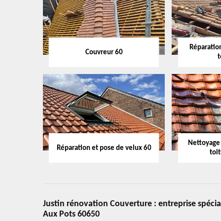
Réparation
Couvreur 60
t
Nettoyage
Réparation et pose de velux 60
toi
Justin rénovation Couverture : entreprise spéci
Aux Pots 60650