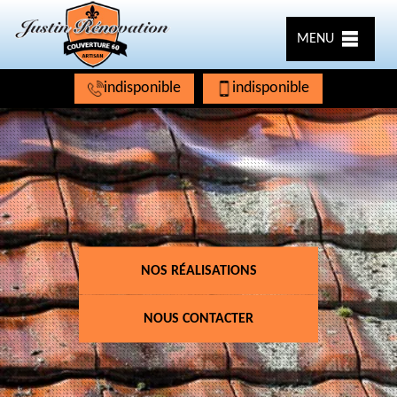
MENU
indisponible
indisponible
NOS RÉALISATIONS
NOUS CONTACTER