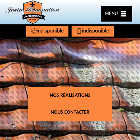
MENU
indisponible
indisponible
NOS RÉALISATIONS
NOUS CONTACTER