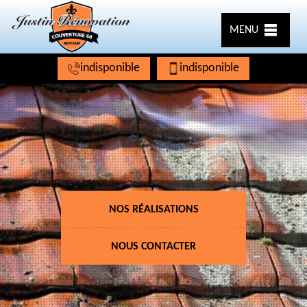
MENU
indisponible
indisponible
NOS RÉALISATIONS
NOUS CONTACTER