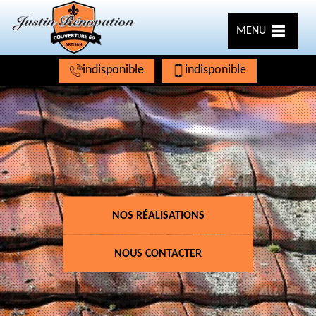
MENU
indisponible
indisponible
NOS RÉALISATIONS
NOUS CONTACTER