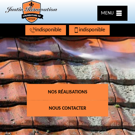
MENU
indisponible
indisponible
NOS RÉALISATIONS
NOUS CONTACTER