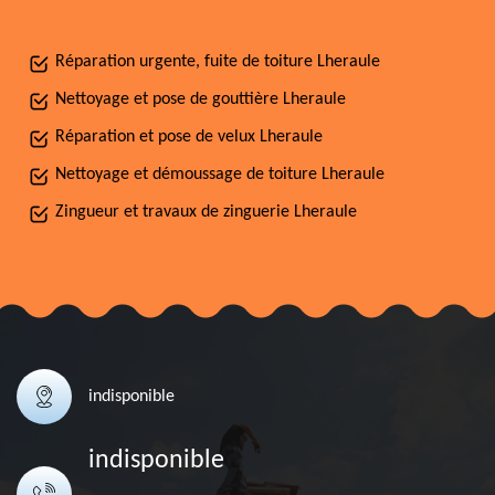
Réparation urgente, fuite de toiture Lheraule
Nettoyage et pose de gouttière Lheraule
Réparation et pose de velux Lheraule
Nettoyage et démoussage de toiture Lheraule
Zingueur et travaux de zinguerie Lheraule
indisponible
indisponible