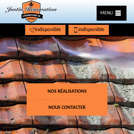
MENU
indisponible
indisponible
NOS RÉALISATIONS
NOUS CONTACTER