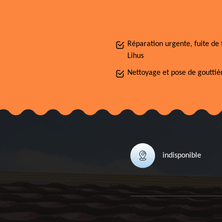
Réparation urgente, fuite de 
Lihus
Nettoyage et pose de gouttiè
indisponible