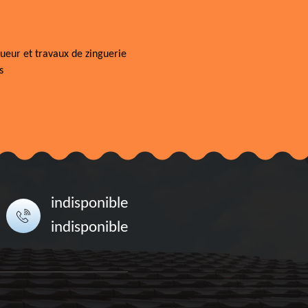
ueur et travaux de zinguerie
s
indisponible
indisponible