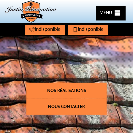
MENU
indisponible
indisponible
NOS RÉALISATIONS
NOUS CONTACTER