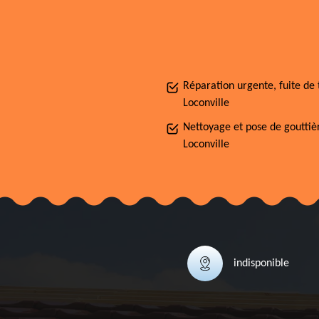
Réparation urgente, fuite de 
Loconville
Nettoyage et pose de gouttiè
Loconville
indisponible