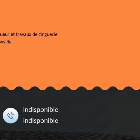
ueur et travaux de zinguerie
nville
indisponible
indisponible