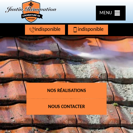
MENU
indisponible
indisponible
NOS RÉALISATIONS
NOUS CONTACTER