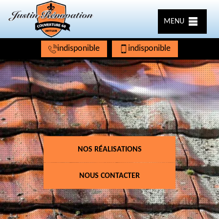
MENU
indisponible
indisponible
NOS RÉALISATIONS
NOUS CONTACTER