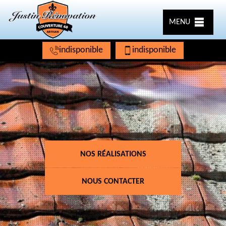
MENU
indisponible
indisponible
NOS RÉALISATIONS
NOUS CONTACTER