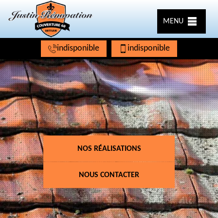
MENU
indisponible
indisponible
NOS RÉALISATIONS
NOUS CONTACTER