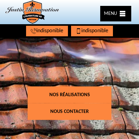
MENU
indisponible
indisponible
NOS RÉALISATIONS
NOUS CONTACTER