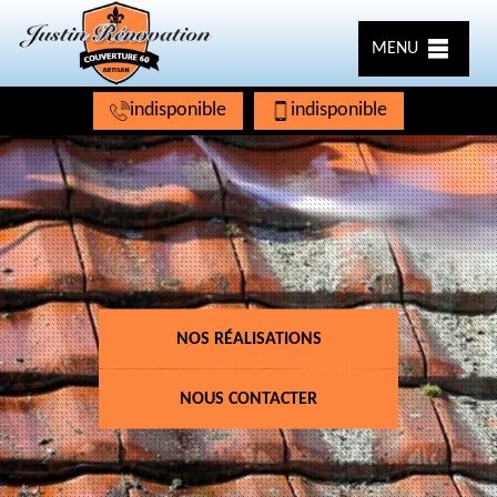
MENU
indisponible
indisponible
NOS RÉALISATIONS
NOUS CONTACTER