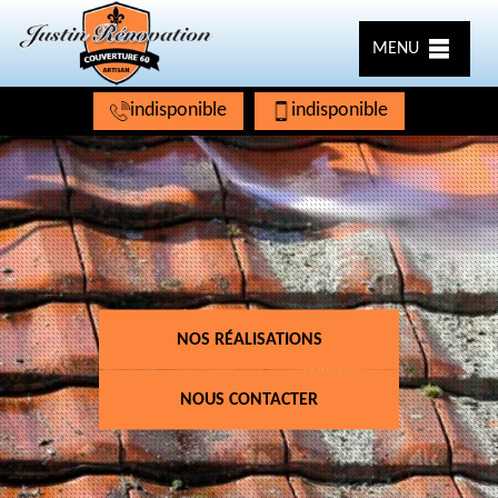
MENU
indisponible
indisponible
NOS RÉALISATIONS
NOUS CONTACTER