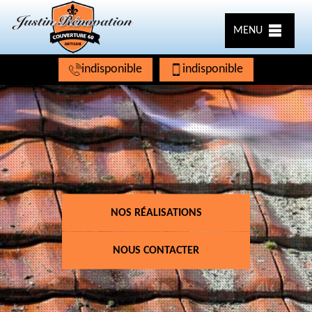
MENU
indisponible
indisponible
NOS RÉALISATIONS
NOUS CONTACTER