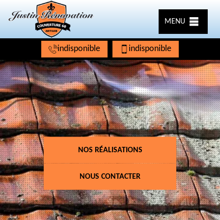
MENU
indisponible
indisponible
NOS RÉALISATIONS
NOUS CONTACTER