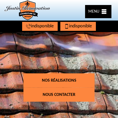
MENU
indisponible
indisponible
NOS RÉALISATIONS
NOUS CONTACTER