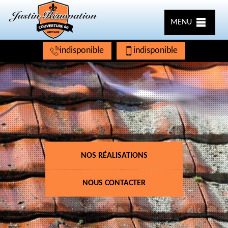
MENU
indisponible
indisponible
NOS RÉALISATIONS
NOUS CONTACTER