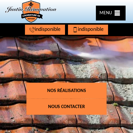
MENU
indisponible
indisponible
NOS RÉALISATIONS
NOUS CONTACTER