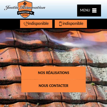
MENU
indisponible
indisponible
NOS RÉALISATIONS
NOUS CONTACTER