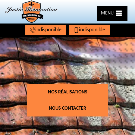
MENU
indisponible
indisponible
NOS RÉALISATIONS
NOUS CONTACTER