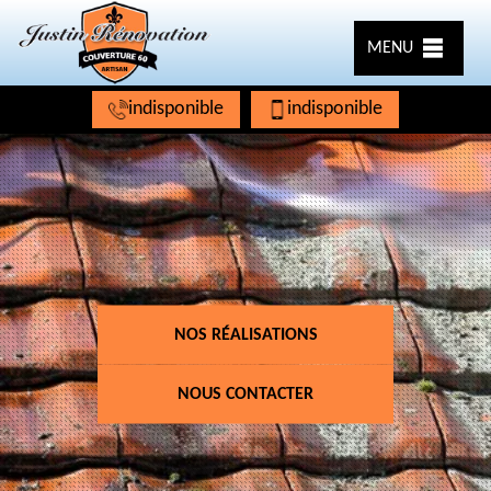
MENU
indisponible
indisponible
NOS RÉALISATIONS
NOUS CONTACTER