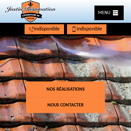
MENU
indisponible
indisponible
NOS RÉALISATIONS
NOUS CONTACTER