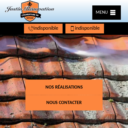
MENU
indisponible
indisponible
NOS RÉALISATIONS
NOUS CONTACTER