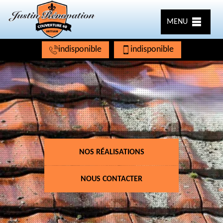
MENU
indisponible
indisponible
NOS RÉALISATIONS
NOUS CONTACTER