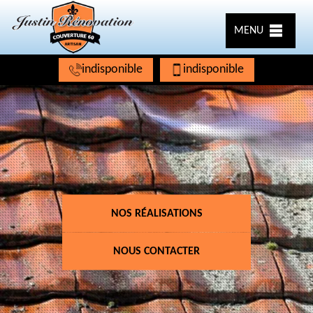
MENU
indisponible
indisponible
NOS RÉALISATIONS
NOUS CONTACTER