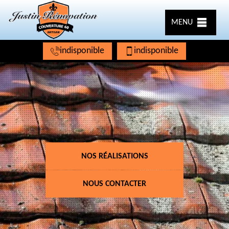
MENU
indisponible
indisponible
NOS RÉALISATIONS
NOUS CONTACTER