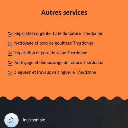
Autres services
Réparation urgente, fuite de toiture Therdonne
Nettoyage et pose de gouttière Therdonne
Réparation et pose de velux Therdonne
Nettoyage et démoussage de toiture Therdonne
Zingueur et travaux de zinguerie Therdonne
indisponible