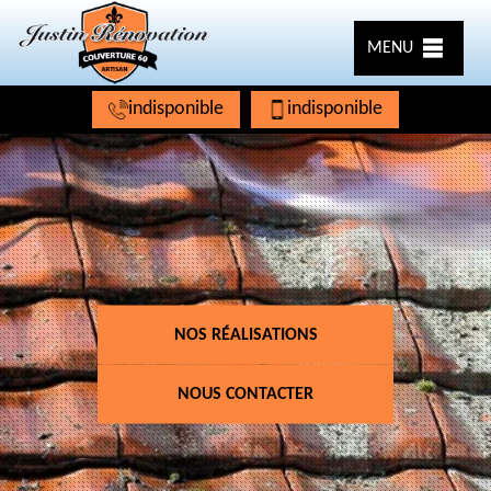
MENU
indisponible
indisponible
NOS RÉALISATIONS
NOUS CONTACTER