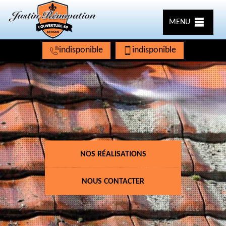
MENU
indisponible
indisponible
NOS RÉALISATIONS
NOUS CONTACTER