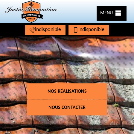
MENU
indisponible
indisponible
NOS RÉALISATIONS
NOUS CONTACTER