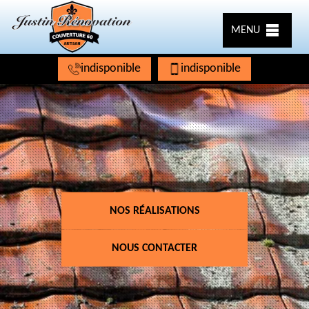
MENU
indisponible
indisponible
NOS RÉALISATIONS
NOUS CONTACTER