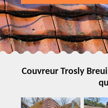
Couvreur Trosly Breui
qu