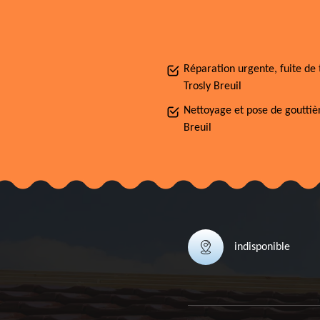
Réparation urgente, fuite de 
Trosly Breuil
Nettoyage et pose de gouttiè
Breuil
indisponible