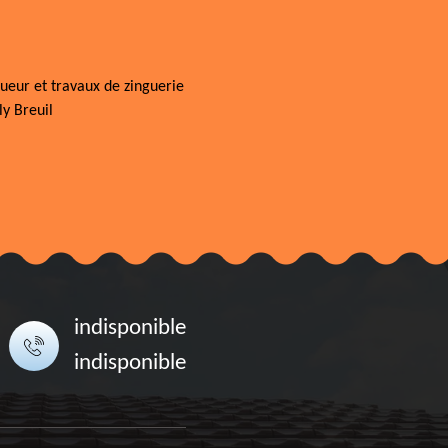
ueur et travaux de zinguerie
ly Breuil
indisponible
indisponible