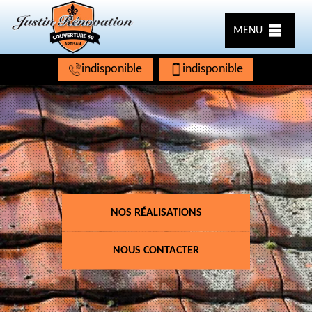
MENU
indisponible
indisponible
NOS RÉALISATIONS
NOUS CONTACTER