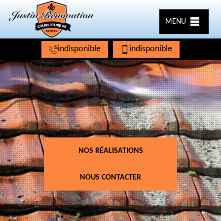
MENU
indisponible
indisponible
NOS RÉALISATIONS
NOUS CONTACTER