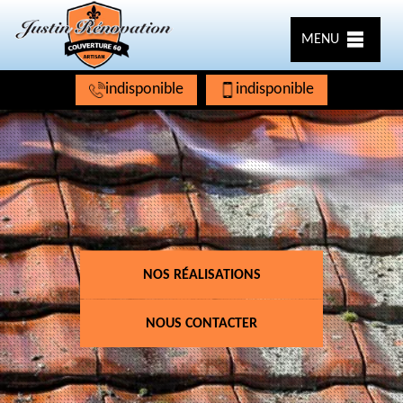
MENU
indisponible
indisponible
NOS RÉALISATIONS
NOUS CONTACTER