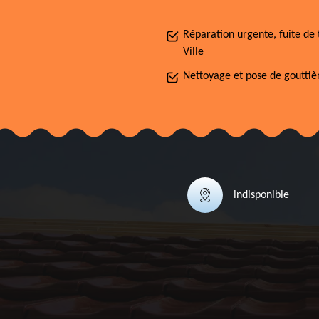
Réparation urgente, fuite de 
Ville
Nettoyage et pose de gouttièr
indisponible