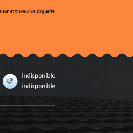
ueur et travaux de zinguerie
e
indisponible
indisponible