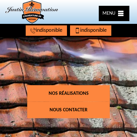
MENU
indisponible
indisponible
NOS RÉALISATIONS
NOUS CONTACTER