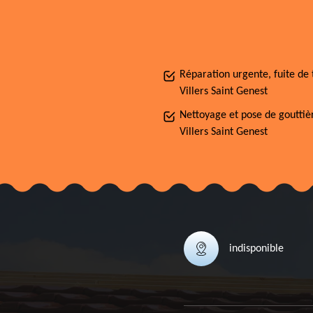
Réparation urgente, fuite de 
Villers Saint Genest
Nettoyage et pose de gouttiè
Villers Saint Genest
indisponible