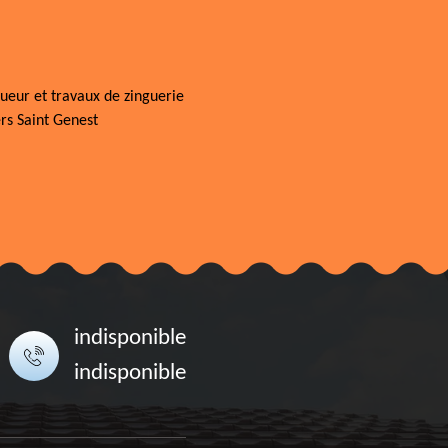
ueur et travaux de zinguerie
ers Saint Genest
indisponible
indisponible