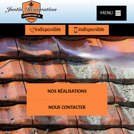
MENU
indisponible
indisponible
NOS RÉALISATIONS
NOUS CONTACTER