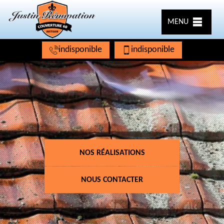
MENU
indisponible
indisponible
NOS RÉALISATIONS
NOUS CONTACTER