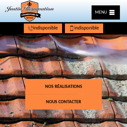
MENU
indisponible
indisponible
NOS RÉALISATIONS
NOUS CONTACTER