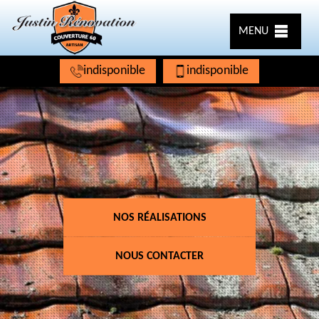
MENU
indisponible
indisponible
NOS RÉALISATIONS
NOUS CONTACTER