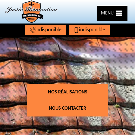
MENU
indisponible
indisponible
NOS RÉALISATIONS
NOUS CONTACTER