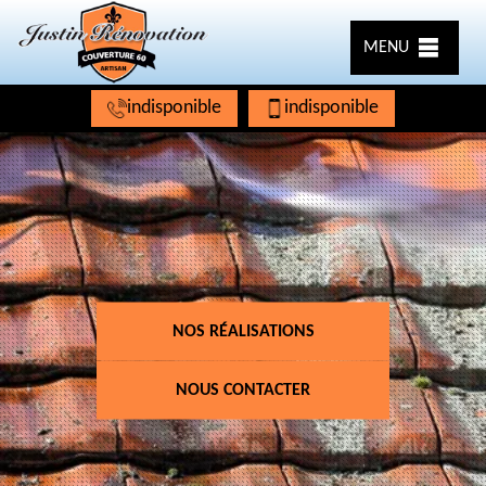
MENU
indisponible
indisponible
NOS RÉALISATIONS
NOUS CONTACTER