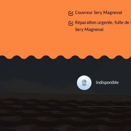
Couvreur Sery Magneval
Réparation urgente, fuite de 
Sery Magneval
indisponible