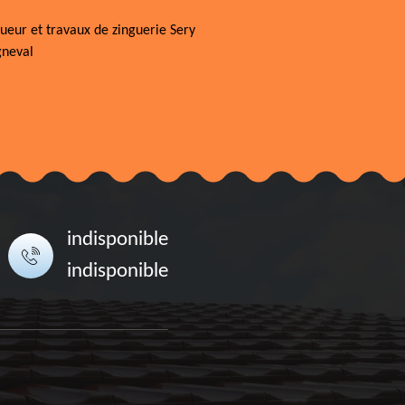
ueur et travaux de zinguerie Sery
neval
indisponible
indisponible