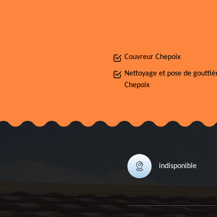
Couvreur Chepoix
Nettoyage et pose de gouttiè
Chepoix
indisponible