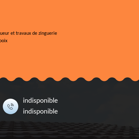
ueur et travaux de zinguerie
poix
indisponible
indisponible