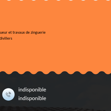
ueur et travaux de zinguerie
ivillers
indisponible
indisponible