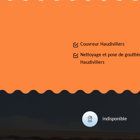
Couvreur Haudivillers
Nettoyage et pose de gouttiè
Haudivillers
indisponible